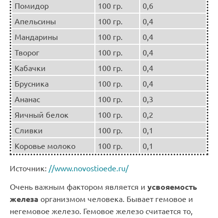
Помидор
100 гр.
0,6
Апельсины
100 гр.
0,4
Мандарины
100 гр.
0,4
Творог
100 гр.
0,4
Кабачки
100 гр.
0,4
Брусника
100 гр.
0,4
Ананас
100 гр.
0,3
Яичный белок
100 гр.
0,2
Сливки
100 гр.
0,1
Коровье молоко
100 гр.
0,1
Источник:
//www.novostioede.ru/
Очень важным фактором является и
усвояемость
железа
организмом человека. Бывает гемовое и
негемовое железо. Гемовое железо считается то,