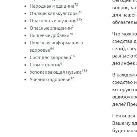
72
Народная медицина
вопрос, к
10
Онлайн калькуляторы
для нашего
215
Опасность излучения
обязательн
2
Опасные эпидемии
Что можно 
78
Пищевые добавки
средства 
Полезная информация о
гели), ср
94
здоровье
разные от
16
Софт для здоровья
дезинфекц
6
Стоматология
163
Успокаивающая музыка
В каждом 
12
Учения о здоровье
средство 
которую п
ошибочное
деле? Пре
Почти вся
Вашему зд
будет мою