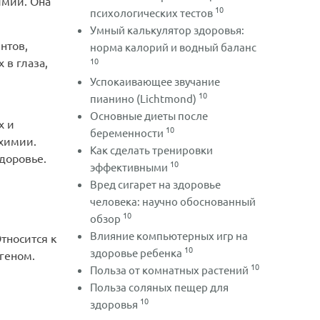
имии. Она
10
психологических тестов
Умный калькулятор здоровья:
нтов,
норма калорий и водный баланс
 в глаза,
10
Успокаивающее звучание
10
пианино (Lichtmond)
Основные диеты после
х и
10
беременности
 химии.
Как сделать тренировки
доровье.
10
эффективными
Вред сигарет на здоровье
человека: научно обоснованный
10
обзор
Влияние компьютерных игр на
тносится к
10
здоровье ребенка
геном.
10
Польза от комнатных растений
Польза соляных пещер для
10
здоровья