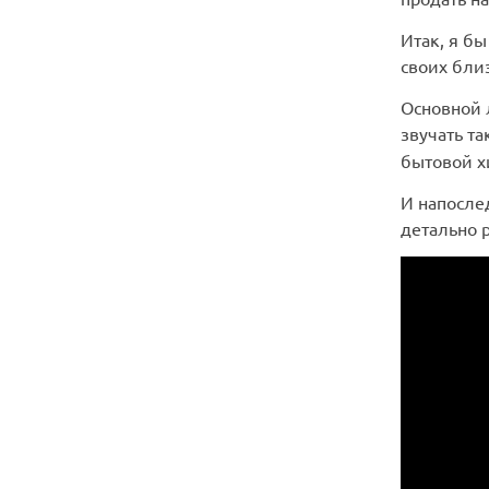
Итак, я бы
своих бли
Основной 
звучать та
бытовой хи
И напосле
детально 