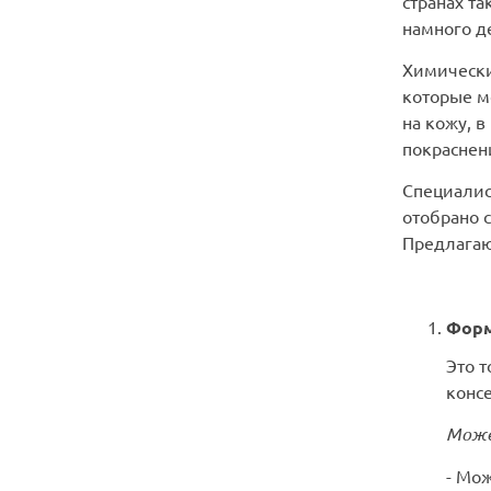
странах та
намного д
Химически
которые мо
на кожу, в
покраснен
Специалис
отобрано 
Предлагаю
Форм
Это т
консе
Може
- Мож