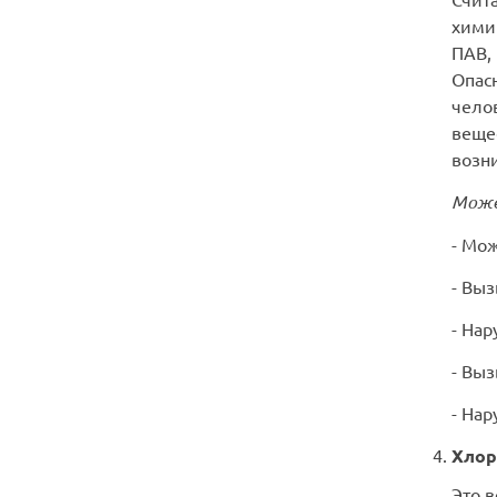
хими
ПАВ,
Опас
челов
вещес
возн
Може
- Мож
- Вы
- Нар
- Выз
- На
Хлор
Это 