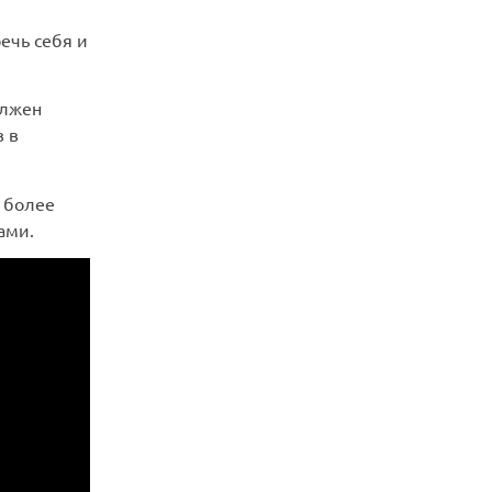
речь себя и
олжен
 в
 более
ами.