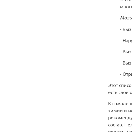
многи
Може
- Вы
- На
- Вы
- Выз
- Отр
Этот спис
есть свое
К сожален
химии и и
рекоменду
состав. Не
продать на