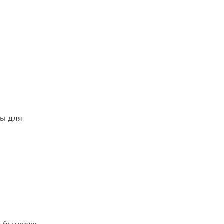
ны для
в бытовую