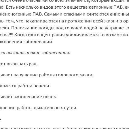
ю. Есть несколько видов этого вещества:катионные ПАВ, 
 неионогенные ПАВ. Самыми опасными считаются анионны
ны тем, что накапливаются на протяжении всей жизни в о
ека. Полоскание посуды под горячей водой не устраняет 
тва!!!! Когда их концентрация увеличивается то возможно
икновения заболеваний.
т вызвать такие заболевания:
ет вызывать рак.
зывает нарушение работы головного мозга.
ушается работа печени.
ывает заболевание почек.
рушение работы дыхательных путей.
.
вещество может вызвать ряд заболеваний организма челов