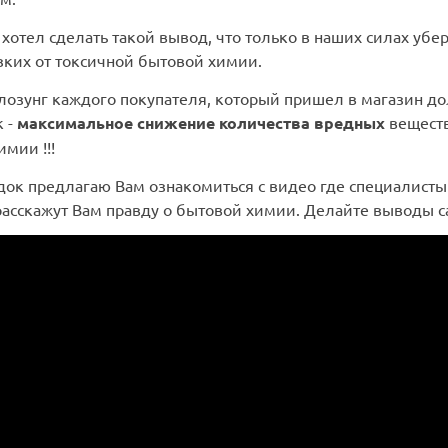
 хотел сделать такой вывод, что только в наших силах убе
зких от токсичной бытовой химии.
лозунг каждого покупателя, который пришел в магазин д
к -
максимальное снижение количества вредных
веществ
мии !!!
док предлагаю Вам ознакомиться с видео где специалисты
расскажут Вам правду о бытовой химии. Делайте выводы с