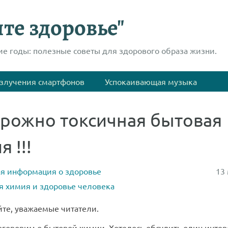
те здоровье"
ие годы: полезные советы для здорового образа жизни.
злучения смартфонов
Успокаивающая музыка
рожно токсичная бытовая
 !!!
я информация о здоровье
13 
я химия и здоровье человека
йте, уважаемые читатели.
оговорим о бытовой химии. Хотелось обсудить один инте