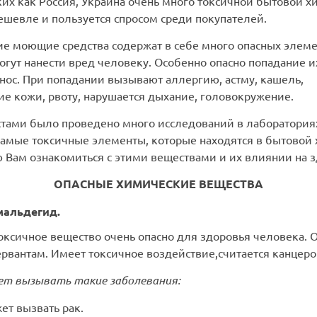
ких как Россия, Украина очень много токсичной бытовой х
ешевле и пользуется спросом среди покупателей.
е моющие средства содержат в себе много опасных элеме
гут нанести вред человеку. Особенно опасно попадание их
 нос. При попадании вызывают аллергию, астму, кашель,
ие кожи, рвоту, нарушается дыхание, головокружение.
тами было проведено много исследований в лаборатория
самые токсичные элементы, которые находятся в бытовой
 Вам ознакомиться с этими веществами и их влиянии на з
ОПАСНЫЕ ХИМИЧЕСКИЕ ВЕЩЕСТВА
альдегид.
оксичное вещество очень опасно для здоровья человека. О
рвантам. Имеет токсичное воздействие,считается канцеро
т вызывать такие заболевания:
ет вызвать рак.