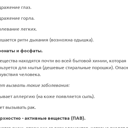
дражение глаз.
дражение горла.
олевание легких.
рушается ритм дыхания (возможна одышка).
онаты и фосфаты.
ещества находятся почти во всей бытовой химии, которая
льзуется для мытья (дешевые стиральные порошки). Опас
чувствия человека.
т вызвать такие заболевания:
ывает аллергию (на коже появляется сыпь).
ет вызывать рак.
рхностно - активные вещества (ПАВ).
ются очень опасными со всех элементов, которые входят 