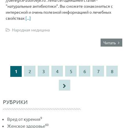
//beregite-zdorovje.ru .Тема сегодняшней статьи -
"натуральные антибиотики". Вы сможете ознакомиться с
интересной и очень полезной информацией о лечебных
свойствах
[...]
Народная медицина
Читать
1
2
3
4
5
6
7
8
РУБРИКИ
9
Вред от курения
60
Женское здоровье