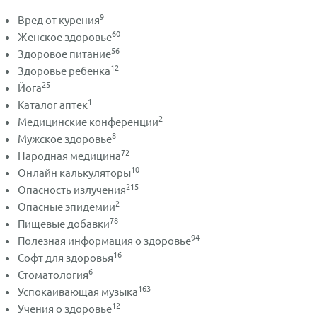
9
Вред от курения
60
Женское здоровье
56
Здоровое питание
12
Здоровье ребенка
25
Йога
1
Каталог аптек
2
Медицинские конференции
8
Мужское здоровье
72
Народная медицина
10
Онлайн калькуляторы
215
Опасность излучения
2
Опасные эпидемии
78
Пищевые добавки
94
Полезная информация о здоровье
16
Софт для здоровья
6
Стоматология
163
Успокаивающая музыка
12
Учения о здоровье