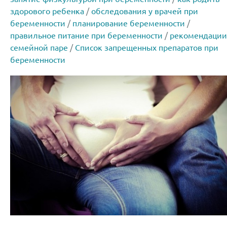
здорового ребенка
/
обследования у врачей при
беременности
/
планирование беременности
/
правильное питание при беременности
/
рекомендации
семейной паре
/
Список запрещенных препаратов при
беременности