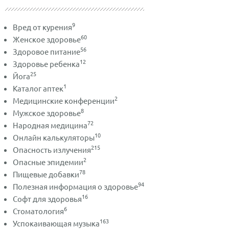
9
Вред от курения
60
Женское здоровье
56
Здоровое питание
12
Здоровье ребенка
25
Йога
1
Каталог аптек
2
Медицинские конференции
8
Мужское здоровье
72
Народная медицина
10
Онлайн калькуляторы
215
Опасность излучения
2
Опасные эпидемии
78
Пищевые добавки
94
Полезная информация о здоровье
16
Софт для здоровья
6
Стоматология
163
Успокаивающая музыка