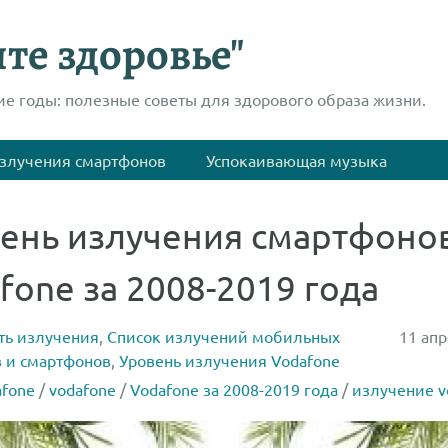
те здоровье"
ие годы: полезные советы для здорового образа жизни.
злучения смартфонов
Успокаивающая музыка
ень излучения смартфоно
fone за 2008-2019 года
ть излучения
,
Список излучений мобильных
11 апр
 и смартфонов
,
Уровень излучения Vodafone
afone
/
vodafone
/
Vodafone за 2008-2019 года
/
излучение v