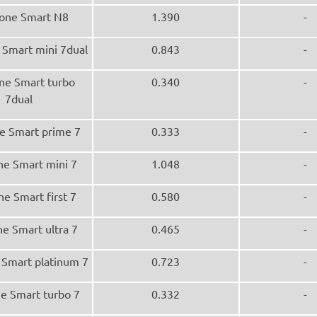
one Smart N8
1.390
-
Smart mini 7dual
0.843
-
ne Smart turbo
0.340
-
7dual
e Smart prime 7
0.333
-
e Smart mini 7
1.048
-
e Smart first 7
0.580
-
e Smart ultra 7
0.465
-
Smart platinum 7
0.723
-
e Smart turbo 7
0.332
-