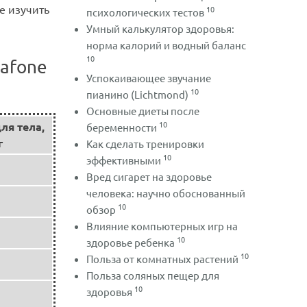
е изучить
10
психологических тестов
Умный калькулятор здоровья:
норма калорий и водный баланс
10
afone
Успокаивающее звучание
10
пианино (Lichtmond)
Основные диеты после
10
ля тела,
беременности
г
Как сделать тренировки
10
эффективными
Вред сигарет на здоровье
человека: научно обоснованный
10
обзор
Влияние компьютерных игр на
10
здоровье ребенка
10
Польза от комнатных растений
Польза соляных пещер для
10
здоровья