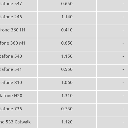
dafone 547
0.650
-
dafone 246
1.140
-
fone 360 H1
0.410
-
fone 360 M1
0.650
-
dafone 540
1.150
-
dafone 541
0.550
-
dafone 810
1.060
-
dafone H20
1.310
-
dafone 736
0.730
-
ne 533 Catwalk
1.120
-