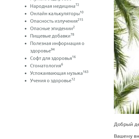
72
Народная медицина
10
Онлайн калькуляторы
215
Опасность излучения
2
Опасные эпидемии
78
Пищевые добавки
Полезная информация о
94
здоровье
16
Софт для здоровья
6
Стоматология
163
Успокаивающая музыка
12
Учения о здоровье
Добрый де
Вашему вн