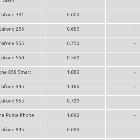
dafone 331
0.600
-
dafone 255
0.680
-
dafone 555
0.750
-
dafone 550
0.560
-
one 858 Smart
1.080
-
dafone 945
1.180
-
dafone 553
0.720
-
ne Puma Phone
1.090
-
dafone 845
0.680
-