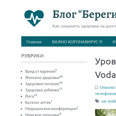
Блог "Береги
Как сохранить здоровье на долг
Главная
ВАЖНО КОРОНАВИРУС !!!
И
РУБРИКИ
Уров
9
Вред от курения
Voda
60
Женское здоровье
56
Здоровое питание
Опаснос
12
Здоровье ребенка
телефонов
25
Йога
sar vod
1
Каталог аптек
2
Медицинские конференции
8
Мужское здоровье