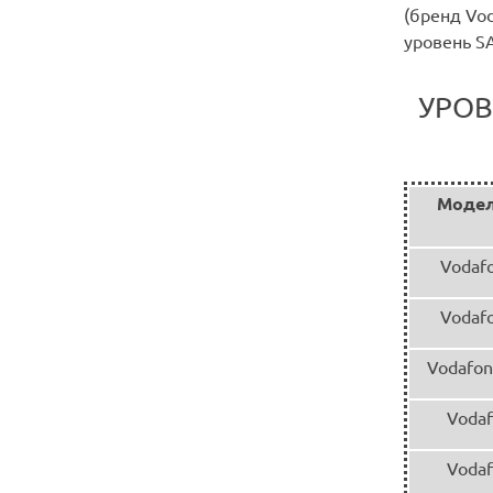
(бренд Vod
уровень S
УРОВ
Модел
Vodaf
Vodaf
Vodafon
Vodaf
Vodaf