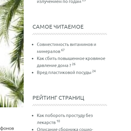
излучением по годам
САМОЕ ЧИТАЕМОЕ
Совместимость витаминов и
67
минералов
Как сбить повышенное кровяное
26
давление дома ?
24
Вред пластиковой посуды
РЕЙТИНГ СТРАНИЦ
Как побороть простуду без
10
лекарств
тфонов
Описание сборника социо-