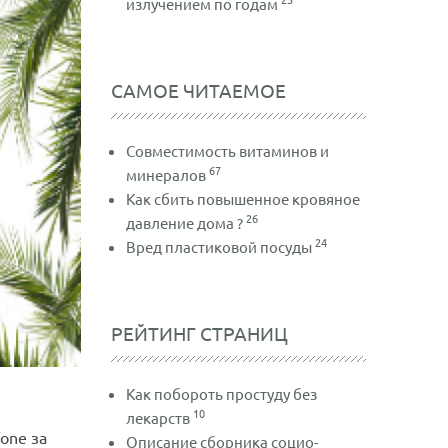
излучением по годам
САМОЕ ЧИТАЕМОЕ
Совместимость витаминов и
67
минералов
Как сбить повышенное кровяное
26
давление дома ?
24
Вред пластиковой посуды
РЕЙТИНГ СТРАНИЦ
Как побороть простуду без
10
лекарств
one за
Описание сборника социо-