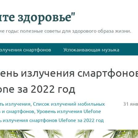
те здоровье"
ие годы: полезные советы для здорового образа жизни.
злучения смартфонов
Успокаивающая музыка
ень излучения смартфоно
one за 2022 год
ть излучения
,
Список излучений мобильных
31 янв
 и смартфонов
,
Уровень излучения Ulefone
ь излучения смартфонов Ulefone за 2022 год