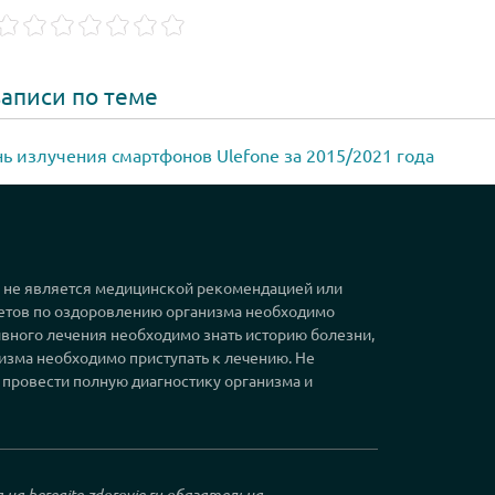
аписи по теме
ь излучения смартфонов Ulefone за 2015/2021 года
, не является медицинской рекомендацией или
етов по оздоровлению организма необходимо
вного лечения необходимо знать историю болезни,
изма необходимо приступать к лечению. Не
 провести полную диагностику организма и
а на
beregite-zdorovje.ru
обязательна.