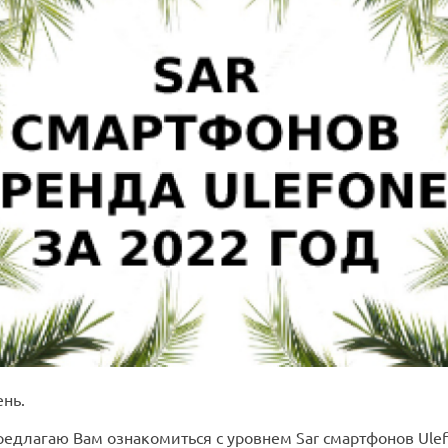
нь.
редлагаю Вам ознакомиться с уровнем Sar смартфонов Ulef