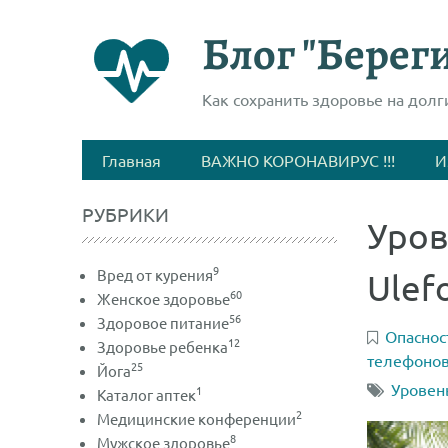
Блог "Береги
Как сохранить здоровье на долг
Главная
ВАЖНО КОРОНАВИРУС !!!
И
РУБРИКИ
Уров
9
Вред от курения
Ulef
60
Женское здоровье
56
Здоровое питание
Опаснос
12
Здоровье ребенка
телефонов
25
Йога
Уровен
1
Каталог аптек
2
Медицинские конференции
8
Мужское здоровье