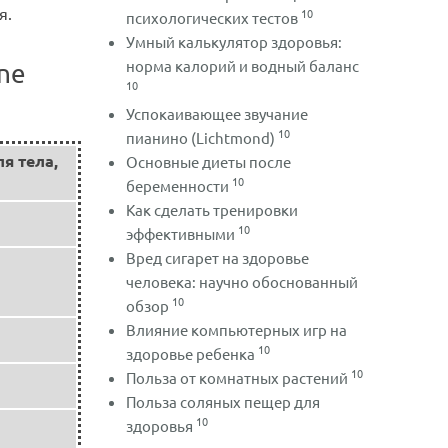
я.
10
психологических тестов
Умный калькулятор здоровья:
норма калорий и водный баланс
ne
10
Успокаивающее звучание
10
пианино (Lichtmond)
я тела,
Основные диеты после
10
беременности
Как сделать тренировки
10
эффективными
Вред сигарет на здоровье
человека: научно обоснованный
10
обзор
Влияние компьютерных игр на
10
здоровье ребенка
10
Польза от комнатных растений
Польза соляных пещер для
10
здоровья