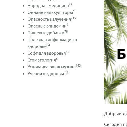
72
Народная медицина
10
Онлайн калькуляторы
215
Опасность излучения
2
Опасные эпидемии
78
Пищевые добавки
Полезная информация о
94
здоровье
16
Софт для здоровья
6
Стоматология
163
Успокаивающая музыка
12
Учения о здоровье
Добрый де
Сегодня п