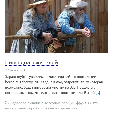
Пища долгожителей
12 июня 2015 г.
Здравствуйте, уважаемые читатели сайта о долголетии
beregite-zdorovje.ru.Сегодня я хочу затронуть тему которая ,
возможно, будет интересна многим из Вас. Предлагаю
поговорить о том, что едят люди - долгожители. В этой
[...]
Здоровое питание
/
Полезные овощи и фрукты
/
Что
нужно кушать при заболеваниях организма