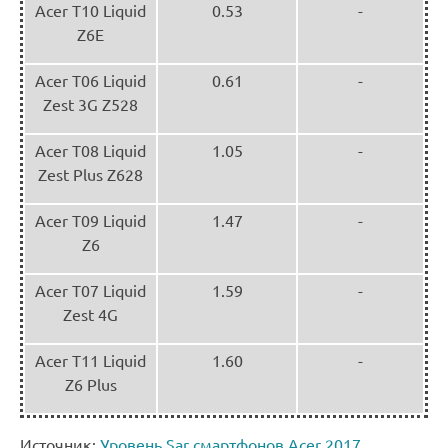
Acer T10 Liquid
0.53
-
Z6E
Acer T06 Liquid
0.61
-
Zest 3G Z528
Acer T08 Liquid
1.05
-
Zest Plus Z628
Acer T09 Liquid
1.47
-
Z6
Acer T07 Liquid
1.59
-
Zest 4G
Acer T11 Liquid
1.60
-
Z6 Plus
Источник:
Уровень Sar смартфонов Acer 2017