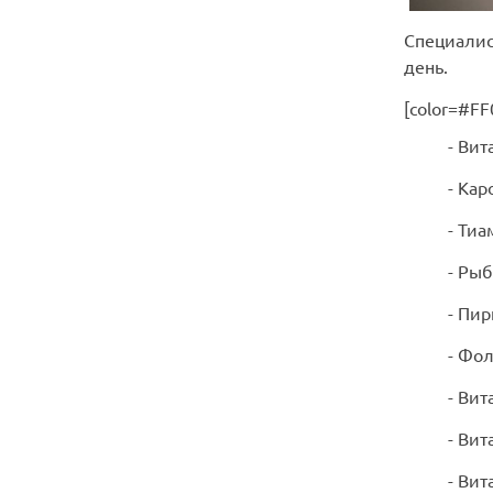
Специалис
день.
[color=#F
- Вит
- Кар
- Тиа
- Рыб
- Пир
- Фол
- Вит
- Вит
- Вит