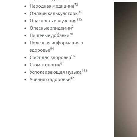
72
Народная медицина
10
Онлайн калькуляторы
215
Опасность излучения
2
Опасные эпидемии
78
Пищевые добавки
Полезная информация о
94
здоровье
16
Софт для здоровья
6
Стоматология
163
Успокаивающая музыка
12
Учения о здоровье