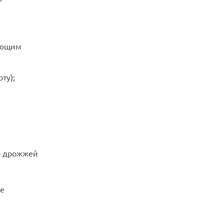
ающим
ту);
ор дрожжей
не