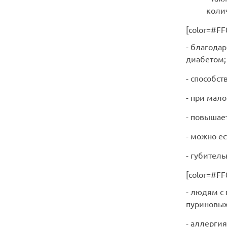
коли
[color=#F
- благода
диабетом;
- способс
- при мал
- повышае
- можно ес
- губител
[color=#FF
- людям с
пуриновых
- аллерги