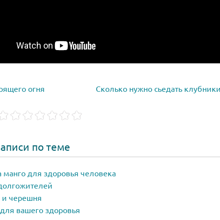
рящего огня
Сколько нужно сьедать клубники
аписи по теме
 манго для здоровья человека
долгожителей
 и черешня
для вашего здоровья