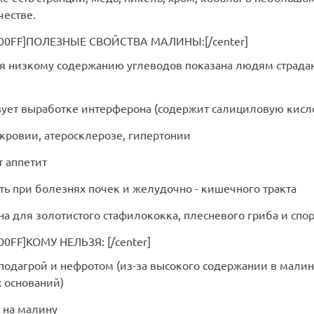
честве.
F00FF]ПОЛЕЗНЫЕ СВОЙСТВА МАЛИНЫ:[/center]
ря низкому содержанию углеводов показана людям страд
твует выработке интерферона (содержит салициловую кисло
окровии, атеросклерозе, гипертонии
т аппетит
ть при болезнях почек и желудочно - кишечного тракта
ьна для золотистого стафилококка, плесневого гриба и сп
00FF]КОМУ НЕЛЬЗЯ: [/center]
 подагрой и нефротом (из-за высокого содержании в мали
 оснований)
я на малину