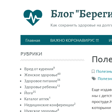
Блог "Береги
Как сохранить здоровье на долг
Главная
ВАЖНО КОРОНАВИРУС !!!
И
РУБРИКИ
Поле
9
Вред от курения
Полезны
60
Женское здоровье
Полезн
56
Здоровое питание
12
Здоровье ребенка
Еще издавн
25
Йога
мы с детс
1
Каталог аптек
простуде.
2
Медицинские конференции
которыми о
8
Мужское здоровье