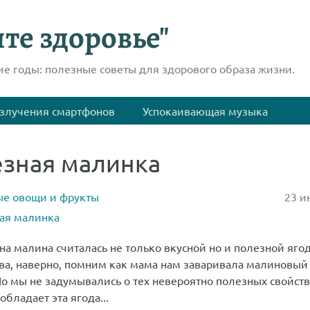
те здоровье"
ие годы: полезные советы для здорового образа жизни.
злучения смартфонов
Успокаивающая музыка
зная малинка
е овощи и фрукты
23 и
ая малинка
а малина считалась не только вкусной но и полезной ягод
тва, наверно, помним как мама нам заваривала малиновый
Но мы не задумывались о тех невероятно полезных свойств
бладает эта ягода...