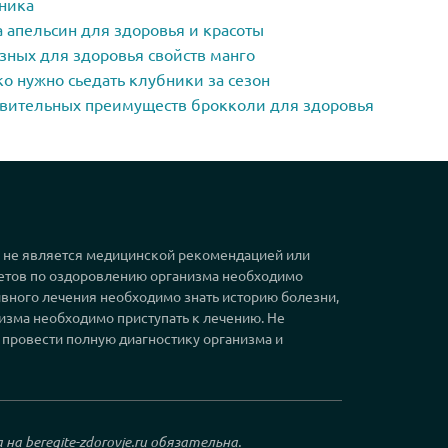
ника
 апельсин для здоровья и красоты
зных для здоровья свойств манго
о нужно сьедать клубники за сезон
ивительных преимуществ брокколи для здоровья
, не является медицинской рекомендацией или
етов по оздоровлению организма необходимо
вного лечения необходимо знать историю болезни,
изма необходимо приступать к лечению. Не
 провести полную диагностику организма и
а на
beregite-zdorovje.ru
обязательна.