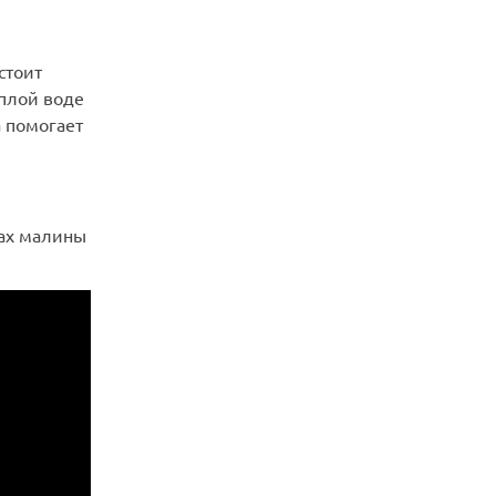
стоит
еплой воде
а помогает
ах малины