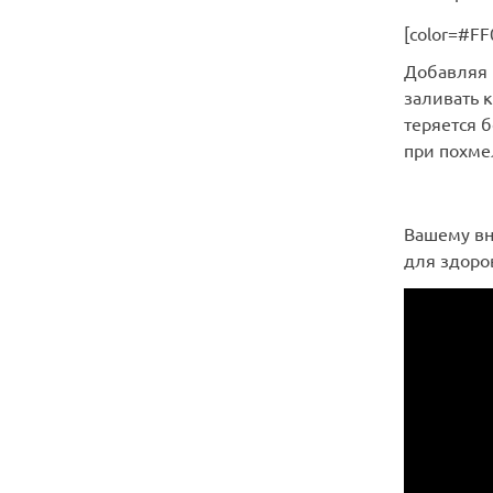
[color=#F
Добавляя в
заливать 
теряется 
при похме
Вашему вн
для здоро