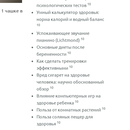
10
психологических тестов
 1 чашке в
Умный калькулятор здоровья:
норма калорий и водный баланс
10
Успокаивающее звучание
10
пианино (Lichtmond)
Основные диеты после
10
беременности
Как сделать тренировки
10
эффективными
Вред сигарет на здоровье
человека: научно обоснованный
10
обзор
Влияние компьютерных игр на
10
здоровье ребенка
10
Польза от комнатных растений
Польза соляных пещер для
10
здоровья