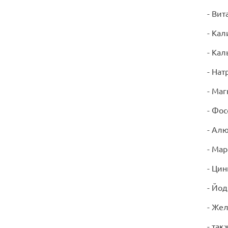
- Вит
- Кал
- Кал
- Нат
- Маг
- Фос
- Алю
- Мар
- Цинк
- Йод:
- Жел
- так