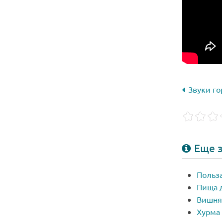
Звуки го
Еще з
Польза
Пища 
Вишня
Хурма 