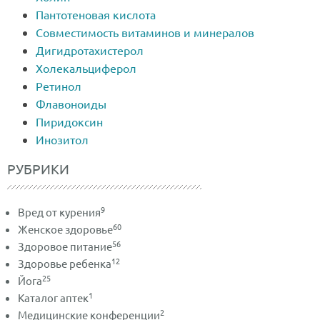
Пантотеновая кислота
Совместимость витаминов и минералов
Дигидротахистерол
Холекальциферол
Ретинол
Флавоноиды
Пиридоксин
Инозитол
РУБРИКИ
9
Вред от курения
60
Женское здоровье
56
Здоровое питание
12
Здоровье ребенка
25
Йога
1
Каталог аптек
2
Медицинские конференции