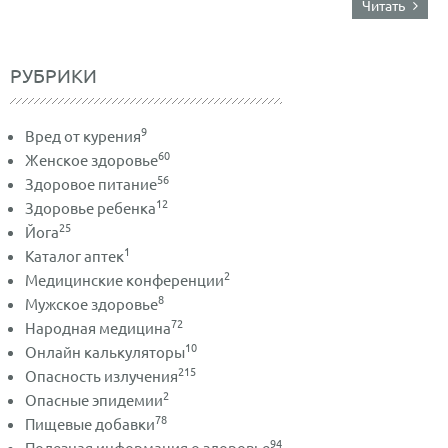
Читать
РУБРИКИ
9
Вред от курения
60
Женское здоровье
56
Здоровое питание
12
Здоровье ребенка
25
Йога
1
Каталог аптек
2
Медицинские конференции
8
Мужское здоровье
72
Народная медицина
10
Онлайн калькуляторы
215
Опасность излучения
2
Опасные эпидемии
78
Пищевые добавки
94
Полезная информация о здоровье