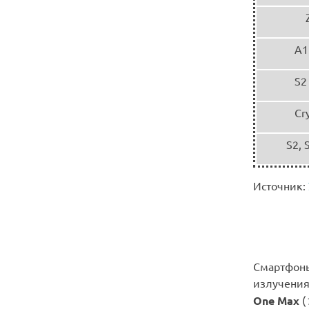
A1
S2
Cr
S2, 
Источник:
Смартфоны
излучения
One Max
(