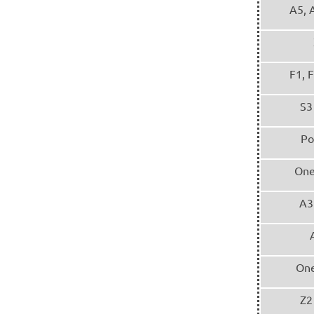
A5, 
F1, 
S3
Po
One
A3
One
Z2