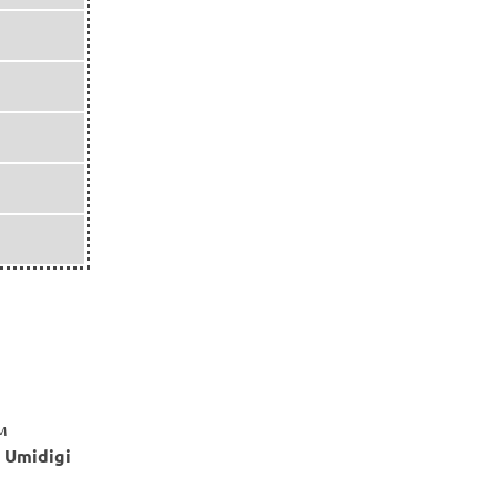
м
-
Umidigi