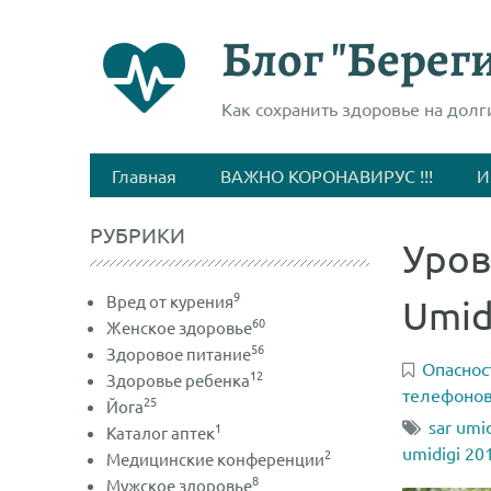
Блог "Береги
Как сохранить здоровье на долг
Главная
ВАЖНО КОРОНАВИРУС !!!
И
РУБРИКИ
Уров
9
Вред от курения
Umid
60
Женское здоровье
56
Здоровое питание
Опаснос
12
Здоровье ребенка
телефонов
25
Йога
sar umid
1
Каталог аптек
umidigi 20
2
Медицинские конференции
8
Мужское здоровье