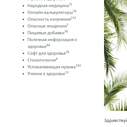
72
Народная медицина
10
Онлайн калькуляторы
215
Опасность излучения
2
Опасные эпидемии
78
Пищевые добавки
Полезная информация о
94
здоровье
16
Софт для здоровья
6
Стоматология
163
Успокаивающая музыка
12
Учения о здоровье
Здравству