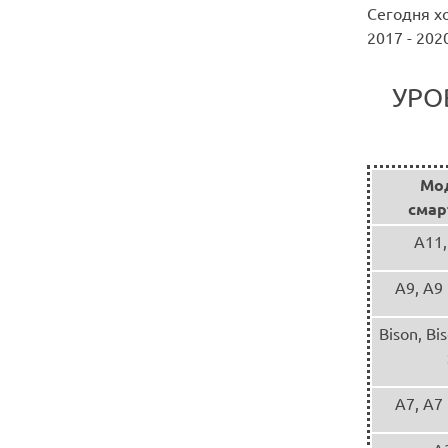
Сегодня х
2017 - 202
УРО
Мо
смар
A11,
A9, A9 
Bison, Bi
A7, A7 