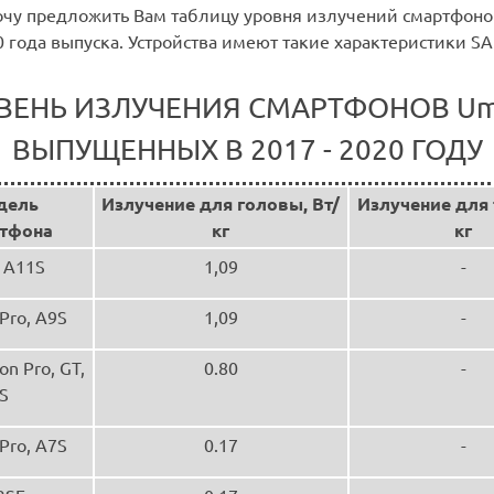
очу предложить Вам таблицу уровня излучений смартфонов
0 года выпуска. Устройства имеют такие характеристики SA
ВЕНЬ ИЗЛУЧЕНИЯ СМАРТФОНОВ Umi
ВЫПУЩЕННЫХ В 2017 - 2020 ГОДУ
дель
Излучение для головы, Вт/
Излучение для 
тфона
кг
кг
 A11S
1,09
-
Pro, A9S
1,09
-
son Pro, GT,
0.80
-
S
Pro, A7S
0.17
-