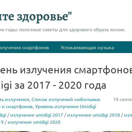
те здоровье"
ие годы: полезные советы для здорового образа жизни.
злучения смартфонов
Успокаивающая музыка
ень излучения смартфоно
igi за 2017 - 2020 года
ть излучения
,
Список излучений мобильных
19 сентя
 и смартфонов
,
Уровень излучения Umidigi
igi
/
излучение umidigi 2017
/
излучение umidigi 2018
/
изл
19
/
излучение umidigi 2020