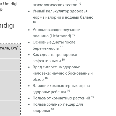
 Umidigi
10
психологических тестов
R:
Умный калькулятор здоровья:
норма калорий и водный баланс
10
digi
Успокаивающее звучание
10
пианино (Lichtmond)
Основные диеты после
10
тела, Вт/
беременности
Как сделать тренировки
10
эффективными
Вред сигарет на здоровье
человека: научно обоснованный
10
обзор
Влияние компьютерных игр на
10
здоровье ребенка
10
Польза от комнатных растений
Польза соляных пещер для
10
здоровья