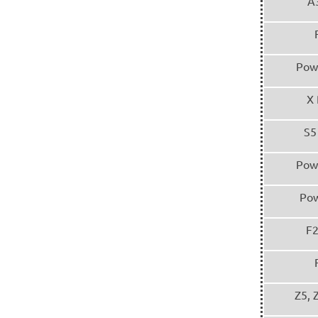
A
Pow
X 
S5
Pow
Pow
F2
Z5, 