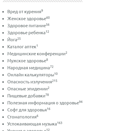
9
Вред от курения
60
Женское здоровье
56
Здоровое питание
12
Здоровье ребенка
25
Йога
1
Каталог аптек
2
Медицинские конференции
8
Мужское здоровье
72
Народная медицина
10
Онлайн калькуляторы
215
Опасность излучения
2
Опасные эпидемии
78
Пищевые добавки
94
Полезная информация о здоровье
16
Софт для здоровья
6
Стоматология
163
Успокаивающая музыка
12
Учения о здоровье