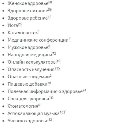
60
Женское здоровье
56
Здоровое питание
12
Здоровье ребенка
25
Йога
1
Каталог аптек
2
Медицинские конференции
8
Мужское здоровье
72
Народная медицина
10
Онлайн калькуляторы
215
Опасность излучения
2
Опасные эпидемии
78
Пищевые добавки
94
Полезная информация о здоровье
16
Софт для здоровья
6
Стоматология
163
Успокаивающая музыка
12
Учения о здоровье