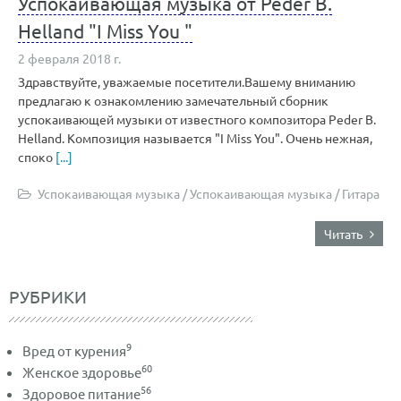
Успокаивающая музыка от Peder B.
Helland "I Miss You "
2 февраля 2018 г.
Здравствуйте, уважаемые посетители.Вашему вниманию
предлагаю к ознакомлению замечательный сборник
успокаивающей музыки от известного композитора Peder B.
Helland. Композиция называется "I Miss You". Очень нежная,
споко
[...]
Успокаивающая музыка
/
Успокаивающая музыка
/
Гитара
Читать
РУБРИКИ
9
Вред от курения
60
Женское здоровье
56
Здоровое питание