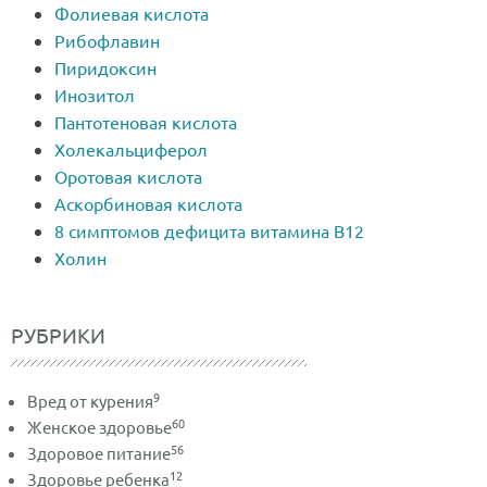
Фолиевая кислота
Рибофлавин
Пиридоксин
Инозитол
Пантотеновая кислота
Холекальциферол
Оротовая кислота
Аскорбиновая кислота
8 симптомов дефицита витамина В12
Холин
РУБРИКИ
9
Вред от курения
60
Женское здоровье
56
Здоровое питание
12
Здоровье ребенка