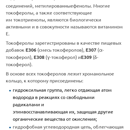
соединений, метилированные
фенолы
. Многие
токоферолы, а также соответствующие
им
токотриенолы
, являются биологически
активными и в совокупности называются
витамином
E
.
Токоферолы зарегистрированы в качестве
пищевых
добавок
E306
(смесь токоферолов),
E307
(α-
токоферол),
E308
(γ-токоферол) и
E309
(δ-
токоферол).
В основе всех токоферолов лежит
хроманольное
кольцо
, к которому присоединены:
гидроксильная группа
, легко отдающая атом
водорода в реакциях со
свободными
радикалами
и
этим
восстанавливающая
их,
защищая
другие
органические вещества от окисления;
гидрофобная углеводородная цепь, облегчающая