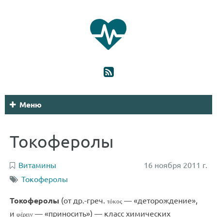
Меню
Токоферолы
Витамины
16 ноября 2011 г.
Токоферолы
Токоферолы
(от
др.-греч.
— «деторождение»,
τόκος
и
— «приносить») — класс химических
φέρειν