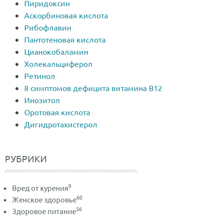
Пиридоксин
Аскорбиновая кислота
Рибофлавин
Пантотеновая кислота
Цианокобаламин
Холекальциферол
Ретинол
8 симптомов дефицита витамина В12
Инозитол
Оротовая кислота
Дигидротахистерол
РУБРИКИ
9
Вред от курения
60
Женское здоровье
56
Здоровое питание