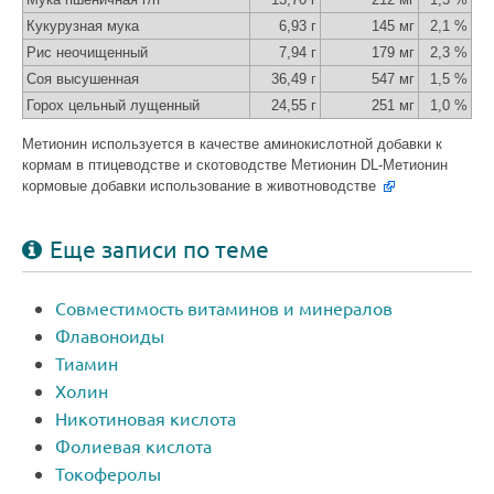
Кукурузная мука
6,93 г
145 мг
2,1 %
Рис неочищенный
7,94 г
179 мг
2,3 %
Соя высушенная
36,49 г
547 мг
1,5 %
Горох цельный лущенный
24,55 г
251 мг
1,0 %
Метионин используется в качестве аминокислотной добавки к
кормам в птицеводстве и скотоводстве
Метионин DL-Метионин
кормовые добавки использование в животноводстве
Еще записи по теме
Совместимость витаминов и минералов
Флавоноиды
Тиамин
Холин
Никотиновая кислота
Фолиевая кислота
Токоферолы