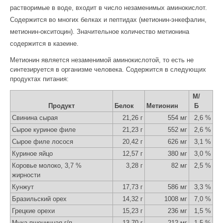
растворимые в воде, входит в число
незаменимых аминокислот
.
Содержится во многих белках и пептидах (
метионин-энкефалин
,
метионин-окситоцин). Значительное количество метионина
содержится в
казеине
.
Метионин является
незаменимой аминокислотой
, то есть не
синтезируется в организме человека. Содержится в следующих
продуктах питания:
М/
Продукт
Белок
Метионин
Б
Свинина сырая
21,26 г
554 мг
2,6 %
Сырое куриное филе
21,23 г
552 мг
2,6 %
Сырое филе лосося
20,42 г
626 мг
3,1 %
Куриное яйцо
12,57 г
380 мг
3,0 %
Коровье молоко, 3,7 %
3,28 г
82 мг
2,5 %
жирности
Кунжут
17,73 г
586 мг
3,3 %
Бразильский орех
14,32 г
1008 мг
7,0 %
Грецкие орехи
15,23 г
236 мг
1,5 %
Мука пшеничная г/п
13,70 г
212 мг
1,5 %